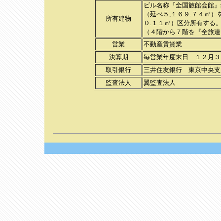
ビル名称『全国旅館会館』
（延べ５,１６９.７４㎡
所有建物
０.１１㎡）区分所有する
（４階から７階を『全旅連
営業
不動産賃貸業
決算期
毎営業年度末日 １２月３
取引銀行
三井住友銀行 東京中央支
監査法人
翼監査法人