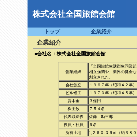
株式会社全国旅館会館
トップ
企業紹介
企業紹介
会社名：株式会社全国旅館会館
■
『全国旅館生活衛生同業組
創業経緯
相互強調や、業界の健全な
創立された。
会社創立
１９６７年（昭和４２年）
ビル竣工
１９７０年（昭和４５年）
資本金
３億円
株主数
７５４名
代表取締役
佐藤 勘三郎
役員・社員
９名
所有土地
1,２６０.０６㎡（約３８